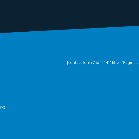
[contact-form-7 id="441" title="Pagina c
2
.ro