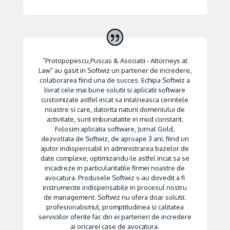
”Protopopescu,Puscas & Asociatii - Attorneys at
Law” au gasit in Softwiz un partener de incredere,
colaborarea fiind una de succes. Echipa Softwiz a
livrat cele mai bune solutii si aplicatii software
customizate astfel incat sa intalneasca cerintele
noastre si care, datorita naturii domeniului de
activitate, sunt imbunatatite in mod constant.
Folosim aplicatia software, Jurnal Gold,
dezvoltata de Softwiz, de aproape 3 ani; fiind un
ajutor indispensabil in administrarea bazelor de
date complexe, optimizandu-le astfel incat sa se
incadreze in particularitatile firmei noastre de
avocatura. Produsele Softwiz s-au dovedit a fi
instrumente indispensabile in procesul nostru
de management. Softwiz nu ofera doar solutii;
profesionalismul, promptitudinea si calitatea
serviciilor oferite fac din ei parteneri de incredere
ai oricarei case de avocatura.